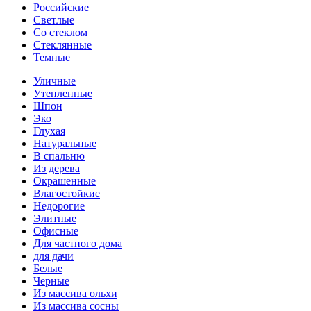
Российские
Светлые
Со стеклом
Стеклянные
Темные
Уличные
Утепленные
Шпон
Эко
Глухая
Натуральные
В спальню
Из дерева
Окрашенные
Влагостойкие
Недорогие
Элитные
Офисные
Для частного дома
для дачи
Белые
Черные
Из массива ольхи
Из массива сосны