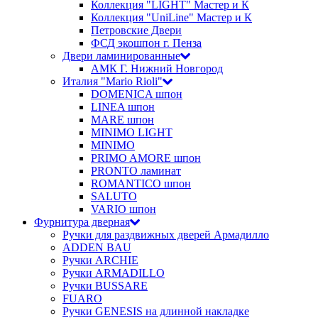
Коллекция "LIGHT" Мастер и К
Коллекция "UniLine" Мастер и К
Петровские Двери
ФСД экошпон г. Пенза
Двери ламинированные
АМК Г. Нижний Новгород
Италия "Mario Rioli"
DOMENICA шпон
LINEA шпон
MARE шпон
MINIMO LIGHT
MINIMO
PRIMO AMORE шпон
PRONTO ламинат
ROMANTICO шпон
SALUTO
VARIO шпон
Фурнитура дверная
Ручки для раздвижных дверей Армадилло
ADDEN BAU
Ручки ARCHIE
Ручки ARMADILLO
Ручки BUSSARE
FUARO
Ручки GENESIS на длинной накладке