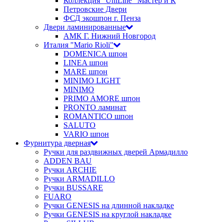
Коллекция "UniLine" Мастер и К
Петровские Двери
ФСД экошпон г. Пенза
Двери ламинированные
АМК Г. Нижний Новгород
Италия "Mario Rioli"
DOMENICA шпон
LINEA шпон
MARE шпон
MINIMO LIGHT
MINIMO
PRIMO AMORE шпон
PRONTO ламинат
ROMANTICO шпон
SALUTO
VARIO шпон
Фурнитура дверная
Ручки для раздвижных дверей Армадилло
ADDEN BAU
Ручки ARCHIE
Ручки ARMADILLO
Ручки BUSSARE
FUARO
Ручки GENESIS на длинной накладке
Ручки GENESIS на круглой накладке