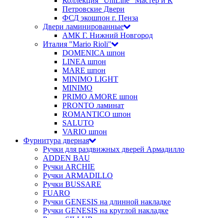
Коллекция "UniLine" Мастер и К
Петровские Двери
ФСД экошпон г. Пенза
Двери ламинированные
АМК Г. Нижний Новгород
Италия "Mario Rioli"
DOMENICA шпон
LINEA шпон
MARE шпон
MINIMO LIGHT
MINIMO
PRIMO AMORE шпон
PRONTO ламинат
ROMANTICO шпон
SALUTO
VARIO шпон
Фурнитура дверная
Ручки для раздвижных дверей Армадилло
ADDEN BAU
Ручки ARCHIE
Ручки ARMADILLO
Ручки BUSSARE
FUARO
Ручки GENESIS на длинной накладке
Ручки GENESIS на круглой накладке