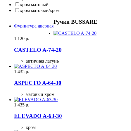
хром матовый
хром матовый/хром
Ручки BUSSARE
Фурнитура дверная
1 120
р.
CASTELO A-74-20
античная латунь
1 435
р.
ASPECTO A-64-30
матовый хром
1 435
р.
ELEVADO A-63-30
хром