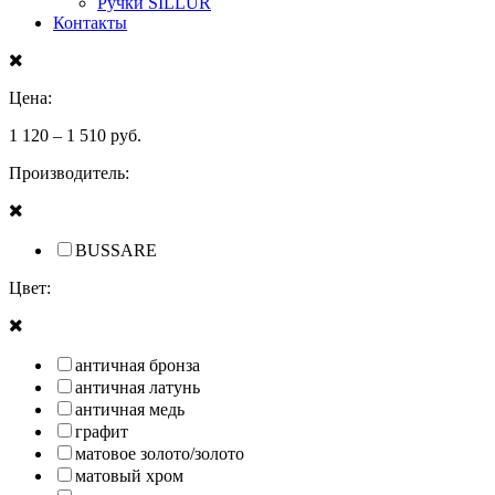
Ручки SILLUR
Контакты
Цена:
1 120
–
1 510
руб.
Производитель:
BUSSARE
Цвет:
античная бронза
античная латунь
античная медь
графит
матовое золото/золото
матовый хром