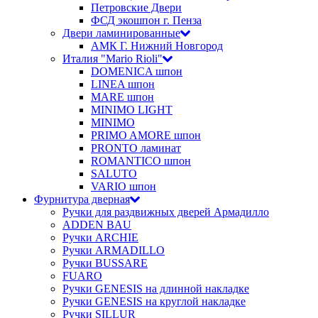
Петровские Двери
ФСД экошпон г. Пенза
Двери ламинированные
АМК Г. Нижний Новгород
Италия "Mario Rioli"
DOMENICA шпон
LINEA шпон
MARE шпон
MINIMO LIGHT
MINIMO
PRIMO AMORE шпон
PRONTO ламинат
ROMANTICO шпон
SALUTO
VARIO шпон
Фурнитура дверная
Ручки для раздвижных дверей Армадилло
ADDEN BAU
Ручки ARCHIE
Ручки ARMADILLO
Ручки BUSSARE
FUARO
Ручки GENESIS на длинной накладке
Ручки GENESIS на круглой накладке
Ручки SILLUR