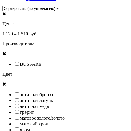
Цена:
1 120
–
1 510
руб.
Производитель:
BUSSARE
Цвет:
античная бронза
античная латунь
античная медь
графит
матовое золото/золото
матовый хром
хром