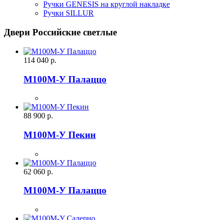
Ручки GENESIS на круглой накладке
Ручки SILLUR
Двери Российские светлые
114 040
р.
М100М-У Палаццо
88 900
р.
М100М-У Пекин
62 060
р.
М100М-У Палаццо