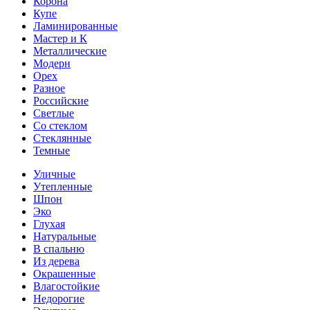
Корона
Купе
Ламинированные
Мастер и К
Металлические
Модерн
Орех
Разное
Российские
Светлые
Со стеклом
Стеклянные
Темные
Уличные
Утепленные
Шпон
Эко
Глухая
Натуральные
В спальню
Из дерева
Окрашенные
Влагостойкие
Недорогие