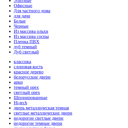
Элитные
Офисные
Для частного дома
для дачи
Белые
Черные
Из массива ольхи
Из массива сосны
Пленка ПВХ
дуб темный
Дуб светлый
классика
слоновая кость
красное дерево
белорусские двери
арки
темный орех
светлый орех
Шпонированные
Hi-tech
дверь металлическая темная
светлые металлические двери
недорогие светлые двери
недорогие темные двери