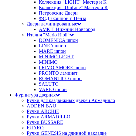
Коллекция "LIGHT" Мастер и К
Коллекция "UniLine" Мастер и К
Петровские Двери
ФСД экошпон г. Пенза
Двери ламинированные
АМК Г. Нижний Новгород
Италия "Mario Rioli"
DOMENICA шпон
LINEA шпон
MARE шпон
MINIMO LIGHT
MINIMO
PRIMO AMORE шпон
PRONTO ламинат
ROMANTICO шпон
SALUTO
VARIO шпон
Фурнитура дверная
Ручки для раздвижных дверей Армадилло
ADDEN BAU
Ручки ARCHIE
Ручки ARMADILLO
Ручки BUSSARE
FUARO
Ручки GENESIS на длинной накладке