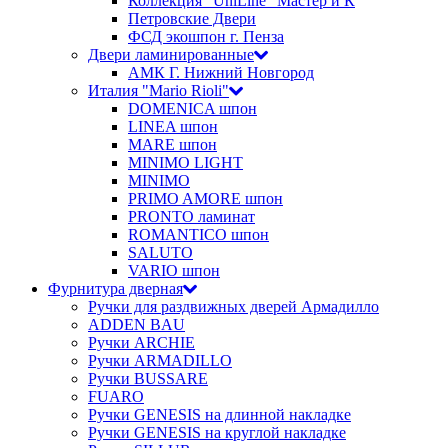
Коллекция "UniLine" Мастер и К
Петровские Двери
ФСД экошпон г. Пенза
Двери ламинированные
АМК Г. Нижний Новгород
Италия "Mario Rioli"
DOMENICA шпон
LINEA шпон
MARE шпон
MINIMO LIGHT
MINIMO
PRIMO AMORE шпон
PRONTO ламинат
ROMANTICO шпон
SALUTO
VARIO шпон
Фурнитура дверная
Ручки для раздвижных дверей Армадилло
ADDEN BAU
Ручки ARCHIE
Ручки ARMADILLO
Ручки BUSSARE
FUARO
Ручки GENESIS на длинной накладке
Ручки GENESIS на круглой накладке