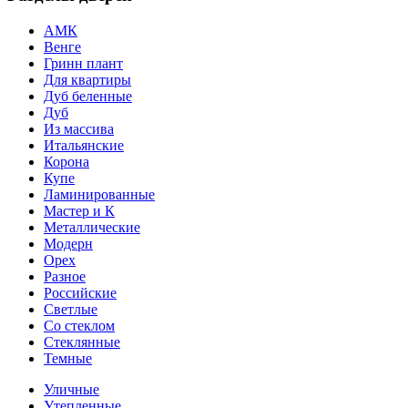
АМК
Венге
Гринн плант
Для квартиры
Дуб беленные
Дуб
Из массива
Итальянские
Корона
Купе
Ламинированные
Мастер и К
Металлические
Модерн
Орех
Разное
Российские
Светлые
Со стеклом
Стеклянные
Темные
Уличные
Утепленные