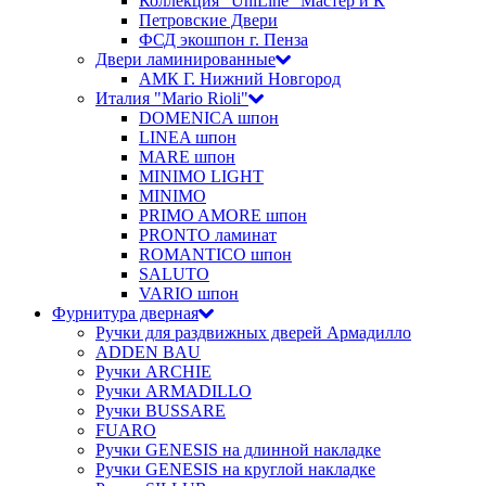
Коллекция "UniLine" Мастер и К
Петровские Двери
ФСД экошпон г. Пенза
Двери ламинированные
АМК Г. Нижний Новгород
Италия "Mario Rioli"
DOMENICA шпон
LINEA шпон
MARE шпон
MINIMO LIGHT
MINIMO
PRIMO AMORE шпон
PRONTO ламинат
ROMANTICO шпон
SALUTO
VARIO шпон
Фурнитура дверная
Ручки для раздвижных дверей Армадилло
ADDEN BAU
Ручки ARCHIE
Ручки ARMADILLO
Ручки BUSSARE
FUARO
Ручки GENESIS на длинной накладке
Ручки GENESIS на круглой накладке