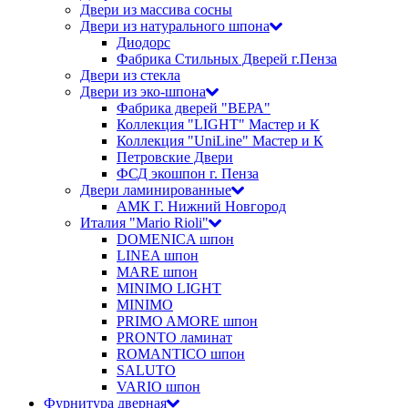
Двери из массива сосны
Двери из натурального шпона
Диодорс
Фабрика Стильных Дверей г.Пенза
Двери из стекла
Двери из эко-шпона
Фабрика дверей "ВЕРА"
Коллекция "LIGHT" Мастер и К
Коллекция "UniLine" Мастер и К
Петровские Двери
ФСД экошпон г. Пенза
Двери ламинированные
АМК Г. Нижний Новгород
Италия "Mario Rioli"
DOMENICA шпон
LINEA шпон
MARE шпон
MINIMO LIGHT
MINIMO
PRIMO AMORE шпон
PRONTO ламинат
ROMANTICO шпон
SALUTO
VARIO шпон
Фурнитура дверная