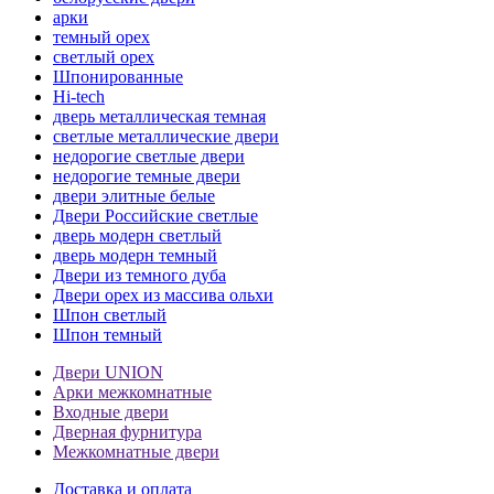
арки
темный орех
светлый орех
Шпонированные
Hi-tech
дверь металлическая темная
светлые металлические двери
недорогие светлые двери
недорогие темные двери
двери элитные белые
Двери Российские светлые
дверь модерн светлый
дверь модерн темный
Двери из темного дуба
Двери орех из массива ольхи
Шпон светлый
Шпон темный
Двери UNION
Арки межкомнатные
Входные двери
Дверная фурнитура
Межкомнатные двери
Доставка и оплата