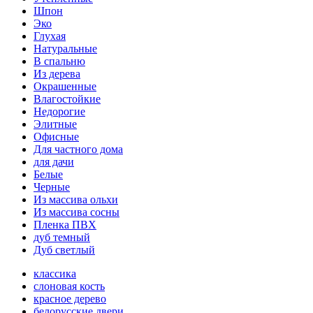
Шпон
Эко
Глухая
Натуральные
В спальню
Из дерева
Окрашенные
Влагостойкие
Недорогие
Элитные
Офисные
Для частного дома
для дачи
Белые
Черные
Из массива ольхи
Из массива сосны
Пленка ПВХ
дуб темный
Дуб светлый
классика
слоновая кость
красное дерево
белорусские двери