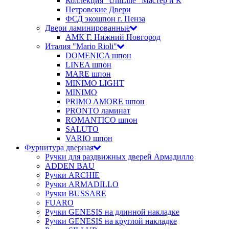
Коллекция "UniLine" Мастер и К
Петровские Двери
ФСД экошпон г. Пенза
Двери ламинированные
АМК Г. Нижний Новгород
Италия "Mario Rioli"
DOMENICA шпон
LINEA шпон
MARE шпон
MINIMO LIGHT
MINIMO
PRIMO AMORE шпон
PRONTO ламинат
ROMANTICO шпон
SALUTO
VARIO шпон
Фурнитура дверная
Ручки для раздвижных дверей Армадилло
ADDEN BAU
Ручки ARCHIE
Ручки ARMADILLO
Ручки BUSSARE
FUARO
Ручки GENESIS на длинной накладке
Ручки GENESIS на круглой накладке