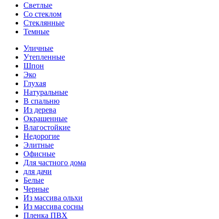
Светлые
Со стеклом
Стеклянные
Темные
Уличные
Утепленные
Шпон
Эко
Глухая
Натуральные
В спальню
Из дерева
Окрашенные
Влагостойкие
Недорогие
Элитные
Офисные
Для частного дома
для дачи
Белые
Черные
Из массива ольхи
Из массива сосны
Пленка ПВХ