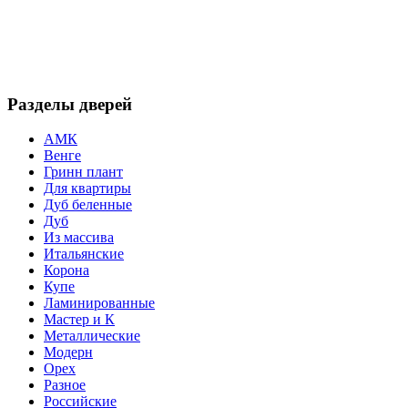
Разделы дверей
АМК
Венге
Гринн плант
Для квартиры
Дуб беленные
Дуб
Из массива
Итальянские
Корона
Купе
Ламинированные
Мастер и К
Металлические
Модерн
Орех
Разное
Российские