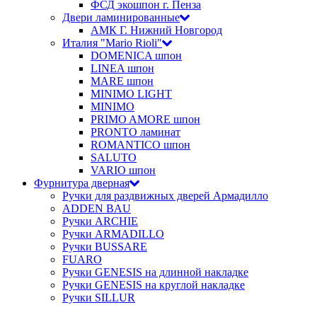
ФСД экошпон г. Пенза
Двери ламинированные
АМК Г. Нижний Новгород
Италия "Mario Rioli"
DOMENICA шпон
LINEA шпон
MARE шпон
MINIMO LIGHT
MINIMO
PRIMO AMORE шпон
PRONTO ламинат
ROMANTICO шпон
SALUTO
VARIO шпон
Фурнитура дверная
Ручки для раздвижных дверей Армадилло
ADDEN BAU
Ручки ARCHIE
Ручки ARMADILLO
Ручки BUSSARE
FUARO
Ручки GENESIS на длинной накладке
Ручки GENESIS на круглой накладке
Ручки SILLUR