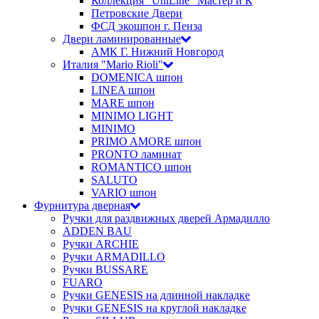
Коллекция "UniLine" Мастер и К
Петровские Двери
ФСД экошпон г. Пенза
Двери ламинированные
АМК Г. Нижний Новгород
Италия "Mario Rioli"
DOMENICA шпон
LINEA шпон
MARE шпон
MINIMO LIGHT
MINIMO
PRIMO AMORE шпон
PRONTO ламинат
ROMANTICO шпон
SALUTO
VARIO шпон
Фурнитура дверная
Ручки для раздвижных дверей Армадилло
ADDEN BAU
Ручки ARCHIE
Ручки ARMADILLO
Ручки BUSSARE
FUARO
Ручки GENESIS на длинной накладке
Ручки GENESIS на круглой накладке