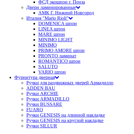
ФСД экошпон г. Пенза
Двери ламинированные
АМК Г. Нижний Новгород
Италия "Mario Rioli"
DOMENICA шпон
LINEA шпон
MARE шпон
MINIMO LIGHT
MINIMO
PRIMO AMORE шпон
PRONTO ламинат
ROMANTICO шпон
SALUTO
VARIO шпон
Фурнитура дверная
Ручки для раздвижных дверей Армадилло
ADDEN BAU
Ручки ARCHIE
Ручки ARMADILLO
Ручки BUSSARE
FUARO
Ручки GENESIS на длинной накладке
Ручки GENESIS на круглой накладке
Ручки SILLUR