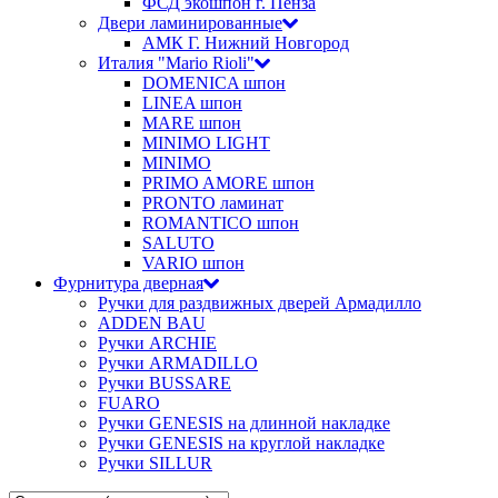
ФСД экошпон г. Пенза
Двери ламинированные
АМК Г. Нижний Новгород
Италия "Mario Rioli"
DOMENICA шпон
LINEA шпон
MARE шпон
MINIMO LIGHT
MINIMO
PRIMO AMORE шпон
PRONTO ламинат
ROMANTICO шпон
SALUTO
VARIO шпон
Фурнитура дверная
Ручки для раздвижных дверей Армадилло
ADDEN BAU
Ручки ARCHIE
Ручки ARMADILLO
Ручки BUSSARE
FUARO
Ручки GENESIS на длинной накладке
Ручки GENESIS на круглой накладке
Ручки SILLUR