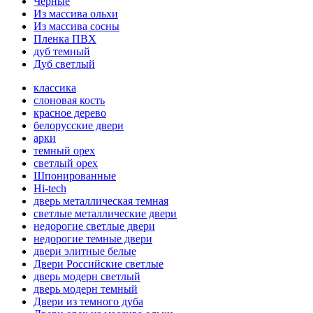
Черные
Из массива ольхи
Из массива сосны
Пленка ПВХ
дуб темный
Дуб светлый
классика
слоновая кость
красное дерево
белорусские двери
арки
темный орех
светлый орех
Шпонированные
Hi-tech
дверь металлическая темная
светлые металлические двери
недорогие светлые двери
недорогие темные двери
двери элитные белые
Двери Российские светлые
дверь модерн светлый
дверь модерн темный
Двери из темного дуба