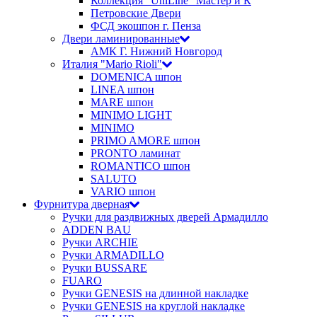
Коллекция "UniLine" Мастер и К
Петровские Двери
ФСД экошпон г. Пенза
Двери ламинированные
АМК Г. Нижний Новгород
Италия "Mario Rioli"
DOMENICA шпон
LINEA шпон
MARE шпон
MINIMO LIGHT
MINIMO
PRIMO AMORE шпон
PRONTO ламинат
ROMANTICO шпон
SALUTO
VARIO шпон
Фурнитура дверная
Ручки для раздвижных дверей Армадилло
ADDEN BAU
Ручки ARCHIE
Ручки ARMADILLO
Ручки BUSSARE
FUARO
Ручки GENESIS на длинной накладке
Ручки GENESIS на круглой накладке