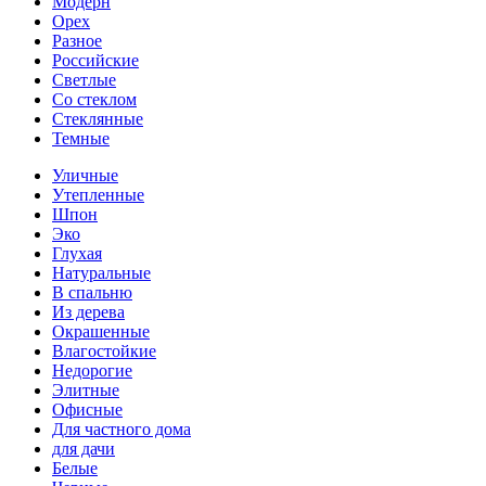
Модерн
Орех
Разное
Российские
Светлые
Со стеклом
Стеклянные
Темные
Уличные
Утепленные
Шпон
Эко
Глухая
Натуральные
В спальню
Из дерева
Окрашенные
Влагостойкие
Недорогие
Элитные
Офисные
Для частного дома
для дачи
Белые