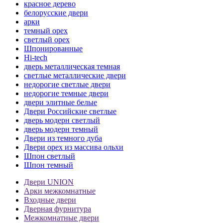
красное дерево
белорусские двери
арки
темный орех
светлый орех
Шпонированные
Hi-tech
дверь металлическая темная
светлые металлические двери
недорогие светлые двери
недорогие темные двери
двери элитные белые
Двери Российские светлые
дверь модерн светлый
дверь модерн темный
Двери из темного дуба
Двери орех из массива ольхи
Шпон светлый
Шпон темный
Двери UNION
Арки межкомнатные
Входные двери
Дверная фурнитура
Межкомнатные двери