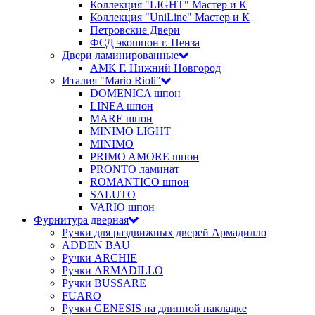
Коллекция "LIGHT" Мастер и К
Коллекция "UniLine" Мастер и К
Петровские Двери
ФСД экошпон г. Пенза
Двери ламинированные
АМК Г. Нижний Новгород
Италия "Mario Rioli"
DOMENICA шпон
LINEA шпон
MARE шпон
MINIMO LIGHT
MINIMO
PRIMO AMORE шпон
PRONTO ламинат
ROMANTICO шпон
SALUTO
VARIO шпон
Фурнитура дверная
Ручки для раздвижных дверей Армадилло
ADDEN BAU
Ручки ARCHIE
Ручки ARMADILLO
Ручки BUSSARE
FUARO
Ручки GENESIS на длинной накладке