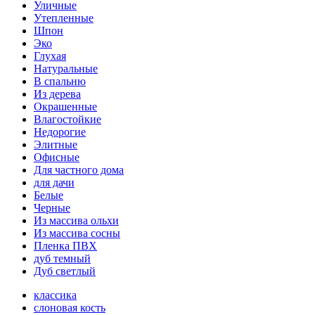
Уличные
Утепленные
Шпон
Эко
Глухая
Натуральные
В спальню
Из дерева
Окрашенные
Влагостойкие
Недорогие
Элитные
Офисные
Для частного дома
для дачи
Белые
Черные
Из массива ольхи
Из массива сосны
Пленка ПВХ
дуб темный
Дуб светлый
классика
слоновая кость