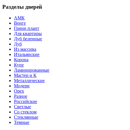
Разделы дверей
АМК
Венге
Гринн плант
Для квартиры
Дуб беленные
Дуб
Из массива
Итальянские
Корона
Купе
Ламинированные
Мастер и К
Металлические
Модерн
Орех
Разное
Российские
Светлые
Со стеклом
Стеклянные
Темные