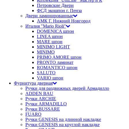
Коллекция "UniLine" Мастер и К
Петровские Двери
ФСД экошпон г. Пенза
Двери ламинированные
АМК Г. Нижний Новгород
Италия "Mario Rioli"
DOMENICA шпон
LINEA шпон
MARE шпон
MINIMO LIGHT
MINIMO
PRIMO AMORE шпон
PRONTO ламинат
ROMANTICO шпон
SALUTO
VARIO шпон
Фурнитура дверная
Ручки для раздвижных дверей Армадилло
ADDEN BAU
Ручки ARCHIE
Ручки ARMADILLO
Ручки BUSSARE
FUARO
Ручки GENESIS на длинной накладке
Ручки GENESIS на круглой накладке