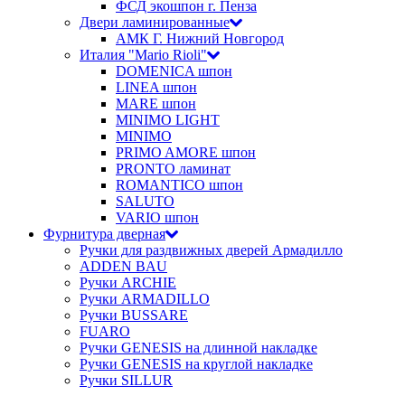
ФСД экошпон г. Пенза
Двери ламинированные
АМК Г. Нижний Новгород
Италия "Mario Rioli"
DOMENICA шпон
LINEA шпон
MARE шпон
MINIMO LIGHT
MINIMO
PRIMO AMORE шпон
PRONTO ламинат
ROMANTICO шпон
SALUTO
VARIO шпон
Фурнитура дверная
Ручки для раздвижных дверей Армадилло
ADDEN BAU
Ручки ARCHIE
Ручки ARMADILLO
Ручки BUSSARE
FUARO
Ручки GENESIS на длинной накладке
Ручки GENESIS на круглой накладке
Ручки SILLUR