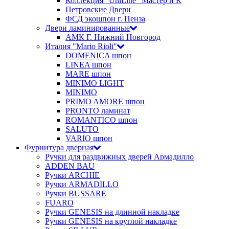
Коллекция "UniLine" Мастер и К
Петровские Двери
ФСД экошпон г. Пенза
Двери ламинированные
АМК Г. Нижний Новгород
Италия "Mario Rioli"
DOMENICA шпон
LINEA шпон
MARE шпон
MINIMO LIGHT
MINIMO
PRIMO AMORE шпон
PRONTO ламинат
ROMANTICO шпон
SALUTO
VARIO шпон
Фурнитура дверная
Ручки для раздвижных дверей Армадилло
ADDEN BAU
Ручки ARCHIE
Ручки ARMADILLO
Ручки BUSSARE
FUARO
Ручки GENESIS на длинной накладке
Ручки GENESIS на круглой накладке