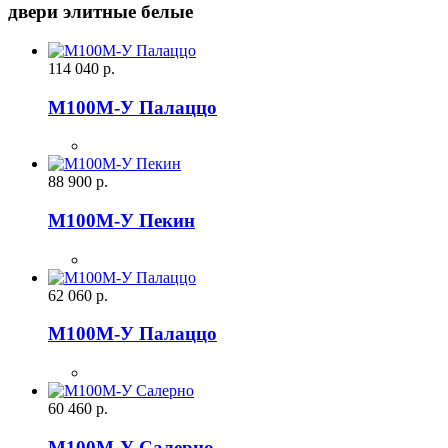
двери элитные белые
114 040
р.
М100М-У Палаццо
88 900
р.
М100М-У Пекин
62 060
р.
М100М-У Палаццо
60 460
р.
М100М-У Салерно