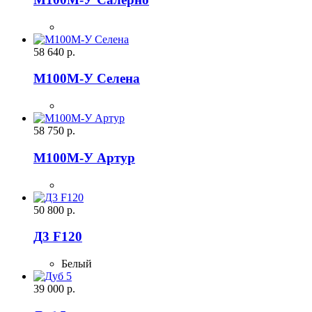
58 640
р.
М100М-У Селена
58 750
р.
М100М-У Артур
50 800
р.
Д3 F120
Белый
39 000
р.