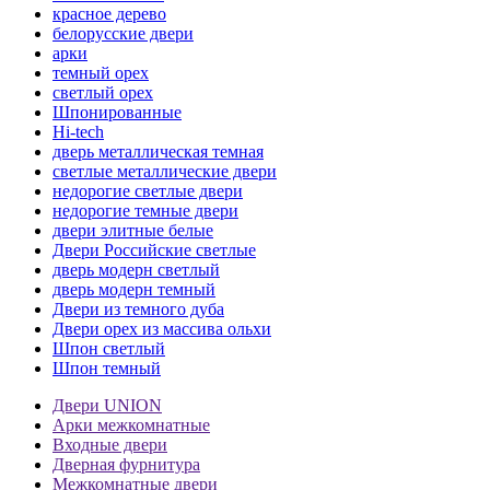
красное дерево
белорусские двери
арки
темный орех
светлый орех
Шпонированные
Hi-tech
дверь металлическая темная
светлые металлические двери
недорогие светлые двери
недорогие темные двери
двери элитные белые
Двери Российские светлые
дверь модерн светлый
дверь модерн темный
Двери из темного дуба
Двери орех из массива ольхи
Шпон светлый
Шпон темный
Двери UNION
Арки межкомнатные
Входные двери
Дверная фурнитура
Межкомнатные двери