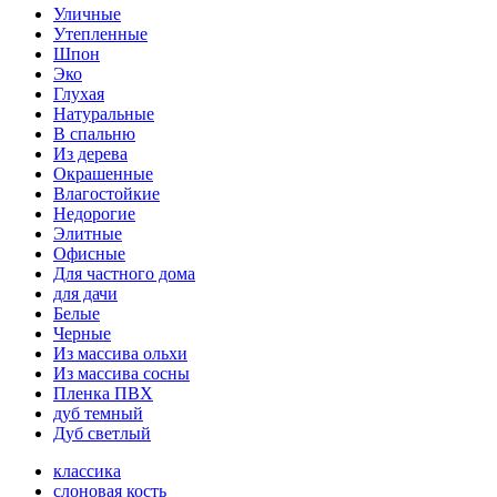
Уличные
Утепленные
Шпон
Эко
Глухая
Натуральные
В спальню
Из дерева
Окрашенные
Влагостойкие
Недорогие
Элитные
Офисные
Для частного дома
для дачи
Белые
Черные
Из массива ольхи
Из массива сосны
Пленка ПВХ
дуб темный
Дуб светлый
классика
слоновая кость