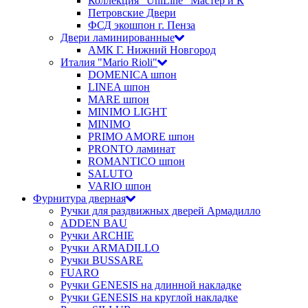
Коллекция "UniLine" Мастер и К
Петровские Двери
ФСД экошпон г. Пенза
Двери ламинированные
АМК Г. Нижний Новгород
Италия "Mario Rioli"
DOMENICA шпон
LINEA шпон
MARE шпон
MINIMO LIGHT
MINIMO
PRIMO AMORE шпон
PRONTO ламинат
ROMANTICO шпон
SALUTO
VARIO шпон
Фурнитура дверная
Ручки для раздвижных дверей Армадилло
ADDEN BAU
Ручки ARCHIE
Ручки ARMADILLO
Ручки BUSSARE
FUARO
Ручки GENESIS на длинной накладке
Ручки GENESIS на круглой накладке