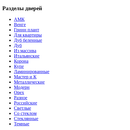
Разделы дверей
АМК
Венге
Гринн плант
Для квартиры
Дуб беленные
Дуб
Из массива
Итальянские
Корона
Купе
Ламинированные
Мастер и К
Металлические
Модерн
Орех
Разное
Российские
Светлые
Со стеклом
Стеклянные
Темные