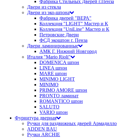
Фабрика Стильных Дверей г.Пенза
Двери из стекла
Двери из эко-шпона
Фабрика дверей "ВЕРА"
Коллекция "LIGHT" Мастер и К
Коллекция "UniLine" Мастер и К
Петровские Двери
ФСД экошпон г. Пенза
Двери ламинированные
АМК Г. Нижний Новгород
Италия "Mario Rioli"
DOMENICA шпон
LINEA шпон
MARE шпон
MINIMO LIGHT
MINIMO
PRIMO AMORE шпон
PRONTO ламинат
ROMANTICO шпон
SALUTO
VARIO шпон
Фурнитура дверная
Ручки для раздвижных дверей Армадилло
ADDEN BAU
Ручки ARCHIE