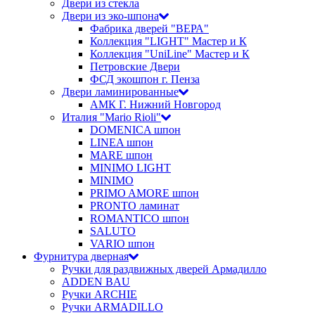
Двери из стекла
Двери из эко-шпона
Фабрика дверей "ВЕРА"
Коллекция "LIGHT" Мастер и К
Коллекция "UniLine" Мастер и К
Петровские Двери
ФСД экошпон г. Пенза
Двери ламинированные
АМК Г. Нижний Новгород
Италия "Mario Rioli"
DOMENICA шпон
LINEA шпон
MARE шпон
MINIMO LIGHT
MINIMO
PRIMO AMORE шпон
PRONTO ламинат
ROMANTICO шпон
SALUTO
VARIO шпон
Фурнитура дверная
Ручки для раздвижных дверей Армадилло
ADDEN BAU
Ручки ARCHIE
Ручки ARMADILLO