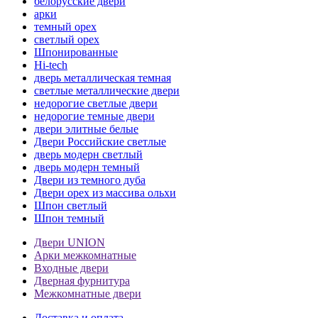
белорусские двери
арки
темный орех
светлый орех
Шпонированные
Hi-tech
дверь металлическая темная
светлые металлические двери
недорогие светлые двери
недорогие темные двери
двери элитные белые
Двери Российские светлые
дверь модерн светлый
дверь модерн темный
Двери из темного дуба
Двери орех из массива ольхи
Шпон светлый
Шпон темный
Двери UNION
Арки межкомнатные
Входные двери
Дверная фурнитура
Межкомнатные двери
Доставка и оплата