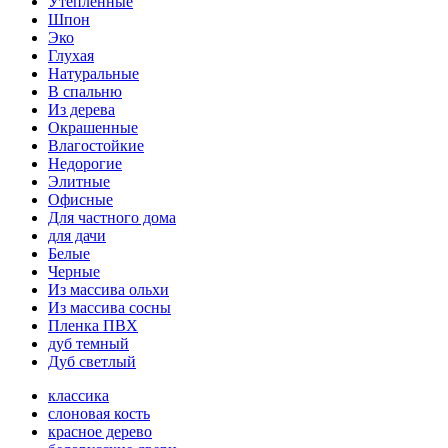
Утепленные
Шпон
Эко
Глухая
Натуральные
В спальню
Из дерева
Окрашенные
Влагостойкие
Недорогие
Элитные
Офисные
Для частного дома
для дачи
Белые
Черные
Из массива ольхи
Из массива сосны
Пленка ПВХ
дуб темный
Дуб светлый
классика
слоновая кость
красное дерево