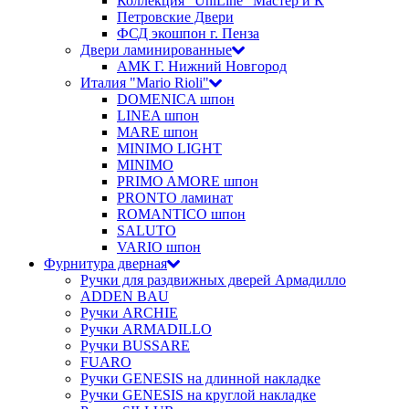
Коллекция "UniLine" Мастер и К
Петровские Двери
ФСД экошпон г. Пенза
Двери ламинированные
АМК Г. Нижний Новгород
Италия "Mario Rioli"
DOMENICA шпон
LINEA шпон
MARE шпон
MINIMO LIGHT
MINIMO
PRIMO AMORE шпон
PRONTO ламинат
ROMANTICO шпон
SALUTO
VARIO шпон
Фурнитура дверная
Ручки для раздвижных дверей Армадилло
ADDEN BAU
Ручки ARCHIE
Ручки ARMADILLO
Ручки BUSSARE
FUARO
Ручки GENESIS на длинной накладке
Ручки GENESIS на круглой накладке