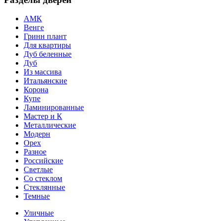
АМК
Венге
Гринн плант
Для квартиры
Дуб беленные
Дуб
Из массива
Итальянские
Корона
Купе
Ламинированные
Мастер и К
Металлические
Модерн
Орех
Разное
Российские
Светлые
Со стеклом
Стеклянные
Темные
Уличные