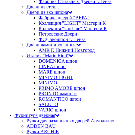
Фабрика Стильных Дверей г.Пенза
Двери из стекла
Двери из эко-шпона
Фабрика дверей "ВЕРА"
Коллекция "LIGHT" Мастер и К
Коллекция "UniLine" Мастер и К
Петровские Двери
ФСД экошпон г. Пенза
Двери ламинированные
АМК Г. Нижний Новгород
Италия "Mario Rioli"
DOMENICA шпон
LINEA шпон
MARE шпон
MINIMO LIGHT
MINIMO
PRIMO AMORE шпон
PRONTO ламинат
ROMANTICO шпон
SALUTO
VARIO шпон
Фурнитура дверная
Ручки для раздвижных дверей Армадилло
ADDEN BAU
Ручки ARCHIE