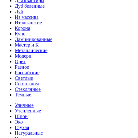
Для квартиры
Дуб беленные
Дуб
Из массива
Итальянские
Корона
Купе
Ламинированные
Мастер и К
Металлические
Модерн
Орех
Разное
Российские
Светлые
Со стеклом
Стеклянные
Темные
Уличные
Утепленные
Шпон
Эко
Глухая
Натуральные