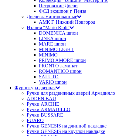
Коллекция "UniLine" Мастер и К
Петровские Двери
ФСД экошпон г. Пенза
Двери ламинированные
АМК Г. Нижний Новгород
Италия "Mario Rioli"
DOMENICA шпон
LINEA шпон
MARE шпон
MINIMO LIGHT
MINIMO
PRIMO AMORE шпон
PRONTO ламинат
ROMANTICO шпон
SALUTO
VARIO шпон
Фурнитура дверная
Ручки для раздвижных дверей Армадилло
ADDEN BAU
Ручки ARCHIE
Ручки ARMADILLO
Ручки BUSSARE
FUARO
Ручки GENESIS на длинной накладке
Ручки GENESIS на круглой накладке