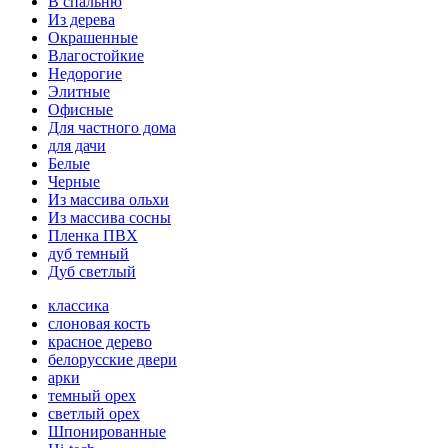
В спальню
Из дерева
Окрашенные
Влагостойкие
Недорогие
Элитные
Офисные
Для частного дома
для дачи
Белые
Черные
Из массива ольхи
Из массива сосны
Пленка ПВХ
дуб темный
Дуб светлый
классика
слоновая кость
красное дерево
белорусские двери
арки
темный орех
светлый орех
Шпонированные