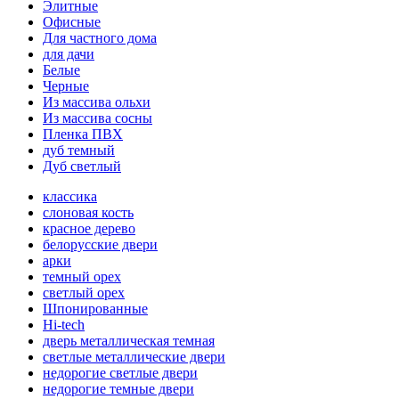
Элитные
Офисные
Для частного дома
для дачи
Белые
Черные
Из массива ольхи
Из массива сосны
Пленка ПВХ
дуб темный
Дуб светлый
классика
слоновая кость
красное дерево
белорусские двери
арки
темный орех
светлый орех
Шпонированные
Hi-tech
дверь металлическая темная
светлые металлические двери
недорогие светлые двери
недорогие темные двери