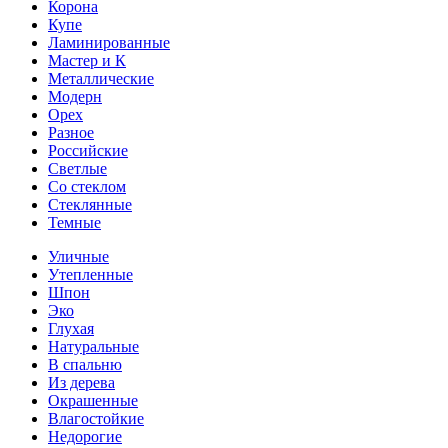
Корона
Купе
Ламинированные
Мастер и К
Металлические
Модерн
Орех
Разное
Российские
Светлые
Со стеклом
Стеклянные
Темные
Уличные
Утепленные
Шпон
Эко
Глухая
Натуральные
В спальню
Из дерева
Окрашенные
Влагостойкие
Недорогие