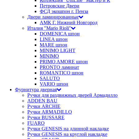
Коллекция "UniLine" Мастер и К
Петровские Двери
ФСД экошпон г. Пенза
Двери ламинированные
АМК Г. Нижний Новгород
Италия "Mario Rioli"
DOMENICA шпон
LINEA шпон
MARE шпон
MINIMO LIGHT
MINIMO
PRIMO AMORE шпон
PRONTO ламинат
ROMANTICO шпон
SALUTO
VARIO шпон
Фурнитура дверная
Ручки для раздвижных дверей Армадилло
ADDEN BAU
Ручки ARCHIE
Ручки ARMADILLO
Ручки BUSSARE
FUARO
Ручки GENESIS на длинной накладке
Ручки GENESIS на круглой накладке