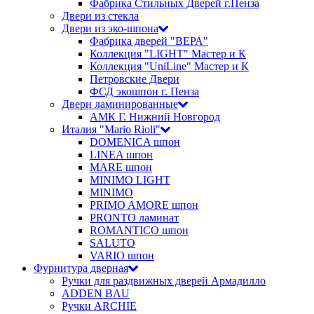
Фабрика Стильных Дверей г.Пенза
Двери из стекла
Двери из эко-шпона
Фабрика дверей "ВЕРА"
Коллекция "LIGHT" Мастер и К
Коллекция "UniLine" Мастер и К
Петровские Двери
ФСД экошпон г. Пенза
Двери ламинированные
АМК Г. Нижний Новгород
Италия "Mario Rioli"
DOMENICA шпон
LINEA шпон
MARE шпон
MINIMO LIGHT
MINIMO
PRIMO AMORE шпон
PRONTO ламинат
ROMANTICO шпон
SALUTO
VARIO шпон
Фурнитура дверная
Ручки для раздвижных дверей Армадилло
ADDEN BAU
Ручки ARCHIE